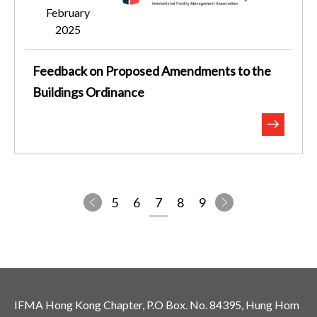
February
2025
Feedback on Proposed Amendments to the
Buildings Ordinance
5
6
7
8
9
IFMA Hong Kong Chapter, P.O Box. No. 84395, Hung Hom