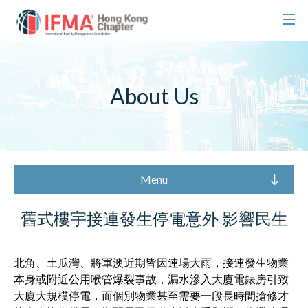
About Us
Menu
舊式樓宇接連發生停電意外 影響民生
北角、土瓜灣、將軍澳近期皆因連場大雨，接連發生物業
本身或附近公用喉管爆裂事故，漏水滲入大廈電錶房引致
大廈大規模停電，而個別物業甚至需要一段長時間搶修才