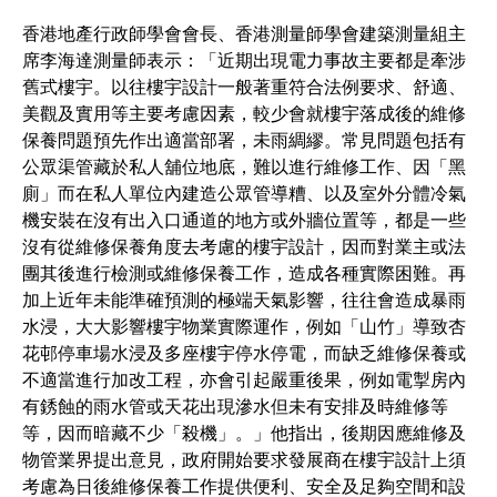
香港地產行政師學會會長、香港測量師學會建築測量組主
席李海達測量師表示：「近期出現電力事故主要都是牽涉
舊式樓宇。以往樓宇設計一般著重符合法例要求、舒適、
美觀及實用等主要考慮因素，較少會就樓宇落成後的維修
保養問題預先作出適當部署，未雨綢繆。常見問題包括有
公眾渠管藏於私人舖位地底，難以進行維修工作、因「黑
廁」而在私人單位內建造公眾管導糟、以及室外分體冷氣
機安裝在沒有出入口通道的地方或外牆位置等，都是一些
沒有從維修保養角度去考慮的樓宇設計，因而對業主或法
團其後進行檢測或維修保養工作，造成各種實際困難。再
加上近年未能準確預測的極端天氣影響，往往會造成暴雨
水浸，大大影響樓宇物業實際運作，例如「山竹」導致杏
花邨停車場水浸及多座樓宇停水停電，而缺乏維修保養或
不適當進行加改工程，亦會引起嚴重後果，例如電掣房內
有銹蝕的雨水管或天花出現滲水但未有安排及時維修等
等，因而暗藏不少「殺機」。」他指出，後期因應維修及
物管業界提出意見，政府開始要求發展商在樓宇設計上須
考慮為日後維修保養工作提供便利、安全及足夠空間和設