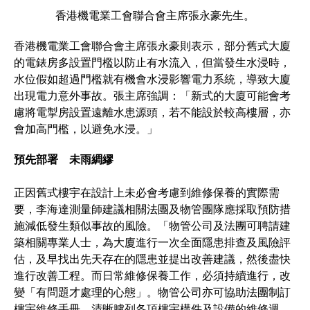
香港機電業工會聯合會主席張永豪先生。
​​​​​​​香港機電業工會聯合會主席張永豪則表示，部分舊式大廈
的電錶房多設置門檻以防止有水流入，但當發生水浸時，
水位假如超過門檻就有機會水浸影響電力系統，導致大廈
出現電力意外事故。張主席強調：「新式的大廈可能會考
慮將電掣房設置遠離水患源頭，若不能設於較高樓層，亦
會加高門檻，以避免水浸。」
預先部署 未雨綢繆
正因舊式樓宇在設計上未必會考慮到維修保養的實際需
要，李海達測量師建議相關法團及物管團隊應採取預防措
施減低發生類似事故的風險。「物管公司及法團可聘請建
築相關專業人士，為大廈進行一次全面隱患排查及風險評
估，及早找出先天存在的隱患並提出改善建議，然後盡快
進行改善工程。而日常維修保養工作，必須持續進行，改
變「有問題才處理的心態」。物管公司亦可協助法團制訂
樓宇維修手冊，清晰臚列各項樓宇構件及設備的維修週