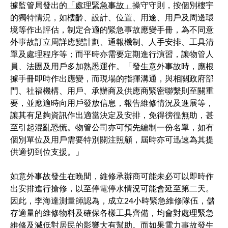
據監管局發出的
「處理緊急事故」
操守守則，按個別樓宇
的獨特情況，如樓齡、設計、位置、用途、用戶及周邊環
境等作出評估，制定合適的緊急事故應變手冊，為不同意
外事故訂立周詳應變計劃、通報機制、人手安排、工具清
單及處理程序等；而平時亦需要定期進行演習，讓物管人
員、法團及用戶多加熟悉運作。「發生意外事故時，應根
據手冊即時作出應變，而現場的指揮溝通，與相關政府部
門、社福機構、用戶、承辦商及供應商緊密聯繫則至關重
要，並應適時向用戶發放信息，報告維修情況及進展等，
讓其有足夠資訊作出適當決定及安排，免得徬徨無助，甚
至引起混亂恐慌。物管公司亦可預先編制一份名單，如有
個別單位及用戶需要特別關注照顧，屆時亦可迅速為其提
供適切到位支援。」
如意外事故發生在晚間，維修承辦商可能未必可以即時作
出安排進行搶修，以至停電停水情況可能會延至第二天。
因此，李海達測量師認為，成立24小時緊急維修隊伍，儲
存適量的維修物料及確保各樣工具齊備，均會對處理緊急
維修及減低對居民的影響大有幫助。而如果電力事故發生