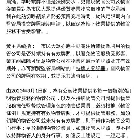
屆滿。準時續牌不僅是法例要求，更體現物管公司及物管
從業員對為市民大眾提供優質專業物管服務的堅定承諾。
我在此熱切呼籲業界務必預留充足時間，於法定限期內向
監管局提交牌照續期申請，以確保為轄下物業提供的物管
服務不會受影響。」
黃主席續指：「市民大眾亦應主動關注所屬物業聘用的物
管公司是否持續持有有效牌照，以避免物管服務受影響。
業主組織除可留意物管公司在物業內展示的牌照及其有效
期外，亦可瀏覽監管局網站的「
持牌人登記冊
」查閱物管
公司的牌照有效期，並提示其適時續牌。」
由2023年8月1日起，為有公契物業提供多於一個類別的訂
明物管服務的物管公司，以及在持牌物管公司就提供物管
服務擔任監督或管理角色的物管從業員，必須根據《物管
條例》規定持有有效物管牌照，才可提供物管服務。如須
領牌的物管公司並未持有有效牌照，則不得作為物管公司
而行事；至於相關物管從業員，如無物管人牌照，即不得
以持牌物管人的身分行事。如違反上述規定，一經定罪，