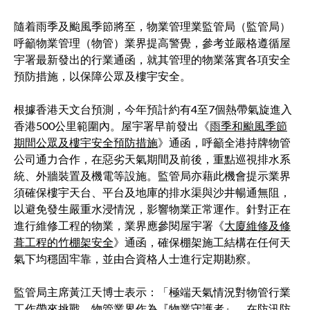
隨着雨季及颱風季節將至，物業管理業監管局（監管局）
呼籲物業管理（物管）業界提高警覺，參考並嚴格遵循屋
宇署最新發出的行業通函，就其管理的物業落實各項安全
預防措施，以保障公眾及樓宇安全。
根據香港天文台預測，今年預計約有4至7個熱帶氣旋進入
香港500公里範圍內。屋宇署早前發出《
雨季和颱風季節
期間公眾及樓宇安全預防措施
》通函，呼籲全港持牌物管
公司通力合作，在惡劣天氣期間及前後，重點巡視排水系
統、外牆裝置及機電等設施。監管局亦藉此機會提示業界
須確保樓宇天台、平台及地庫的排水渠與沙井暢通無阻，
以避免發生嚴重水浸情況，影響物業正常運作。針對正在
進行維修工程的物業，業界應參閱屋宇署《
大廈維修及修
葺工程的竹棚架安全
》通函，確保棚架施工結構在任何天
氣下均穩固牢靠，並由合資格人士進行定期勘察。
監管局主席黃江天博士表示：「極端天氣情況對物管行業
工作帶來挑戰，物管業界作為『物業守護者』，在防汛防