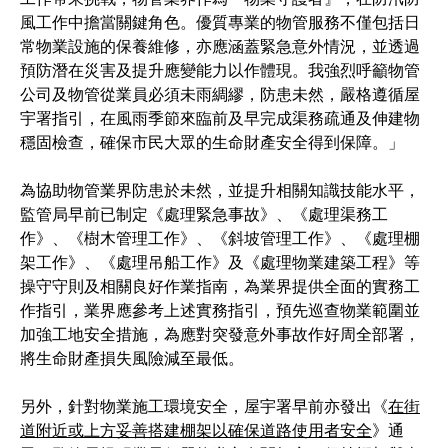
風工作中擔當關鍵角色。優質專業的物管服務不僅包括日
常物業設施的保養維修，亦應涵蓋緊急意外情況，並透過
預防潛在災害及提升應變能力以作體現。我強烈呼籲物管
公司及物管從業員必須未雨綢繆，防患未然，嚴格遵循屋
宇署指引，在風雨季節來臨前及早完成渠務疏通及伸建物
穩固檢查，確保市民大眾的生命財產安全得到保障。」
為協助物管業界防患於未然，並提升相關知識技能水平，
監管局早前已制定《處理緊急事故》、《處理渠務工
作》、《樹木管理工作》、《斜坡管理工作》、《處理棚
架工作》、《處理吊船工作》及《處理物業建築工程》等
操守守則及相關良好作業指南，為業界提供全面的實務工
作指引，業界應參考上述實務指引，預先巡查物業範圍並
加強工地安全措施，為應對突發意外事故作好周全部署，
將生命財產損失風險減至最低。
另外，針對物業施工環境安全，屋宇署早前亦發出《
在街
道附近或上方妥善搭建棚架以確保道路使用者安全
》通