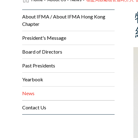
About IFMA / About IFMA Hong Kong
Chapter
President's Message
Board of Directors
Past Presidents
Yearbook
News
Contact Us