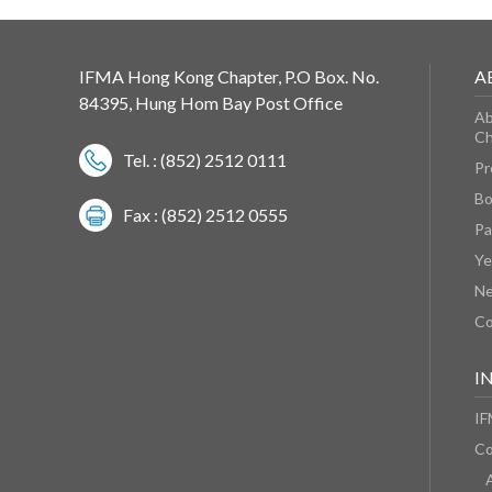
IFMA Hong Kong Chapter, P.O Box. No.
A
84395, Hung Hom Bay Post Office
Ab
Ch
Tel. : (852) 2512 0111
Pr
Bo
Fax : (852) 2512 0555
Pa
Ye
N
Co
I
IF
Co