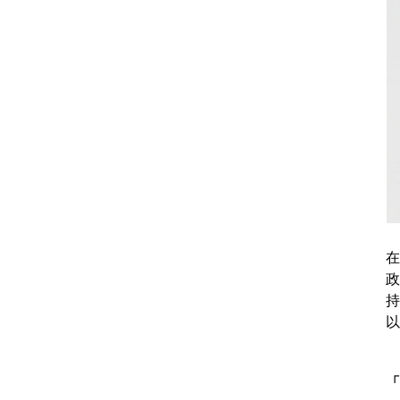
在
政
持
以
「