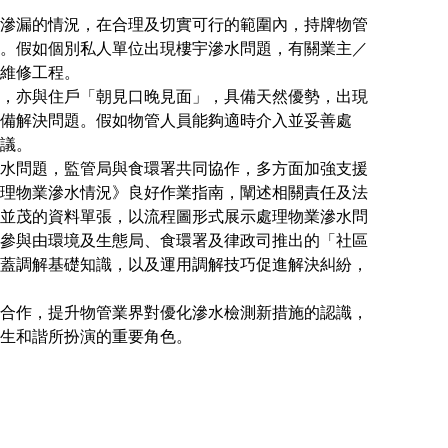
滲漏的情況，在合理及切實可行的範圍內，持牌物管
。假如個別私人單位出現樓宇滲水問題，有關業主／
維修工程。
，亦與住戶「朝見口晚見面」，具備天然優勢，出現
備解決問題。假如物管人員能夠適時介入並妥善處
議。
水問題，監管局與食環署共同協作，多方面加強支援
理物業滲水情況》良好作業指南，闡述相關責任及法
並茂的資料單張，以流程圖形式展示處理物業滲水問
參與由環境及生態局、食環署及律政司推出的「社區
蓋調解基礎知識，以及運用調解技巧促進解決糾紛，
合作，提升物管業界對優化滲水檢測新措施的認識，
生和諧所扮演的重要角色。