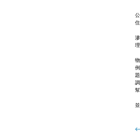
公
住
滲
理
物
例
題
調
幫
並