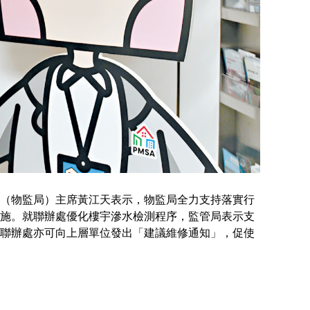
（物監局）主席黃江天表示，物監局全力支持落實行
施。就聯辦處優化樓宇滲水檢測程序，監管局表示支
聯辦處亦可向上層單位發出「建議維修通知」，促使