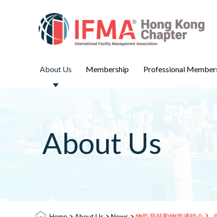
About Us
Membership
Professional Member
About Us
>
>
>
Home
About Us
News
物監局鼓勵物管適時介入 提