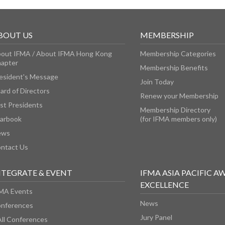
BOUT US
MEMBERSHIP
out IFMA / About IFMA Hong Kong
Membership Categories
apter
Membership Benefits
esident's Message
Join Today
ard of Directors
Renew your Membership
st Presidents
Membership Directory
arbook
(for IFMA members only)
ews
ntact Us
NTEGRATE & EVENT
IFMA ASIA PACIFIC A
EXCELLENCE
MA Events
News
nferences
Jury Panel
All Conferences