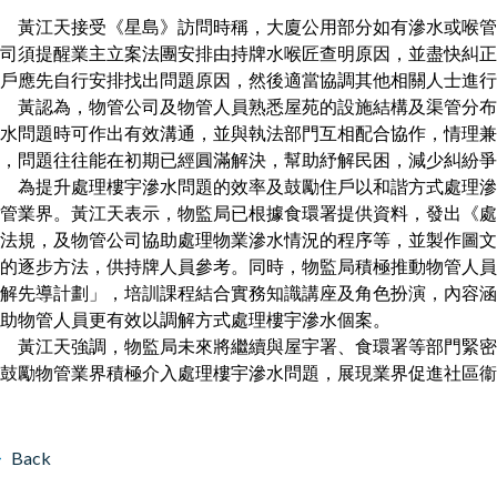
黃江天接受《星島》訪問時稱，大廈公用部分如有滲水或喉管
司須提醒業主立案法團安排由持牌水喉匠查明原因，並盡快糾正
戶應先自行安排找出問題原因，然後適當協調其他相關人士進行
黃認為，物管公司及物管人員熟悉屋苑的設施結構及渠管分布
水問題時可作出有效溝通，並與執法部門互相配合協作，情理兼
，問題往往能在初期已經圓滿解決，幫助紓解民困，減少糾紛爭
為提升處理樓宇滲水問題的效率及鼓勵住戶以和諧方式處理滲
管業界。黃江天表示，物監局已根據食環署提供資料，發出《處
法規，及物管公司協助處理物業滲水情況的程序等，並製作圖文
的逐步方法，供持牌人員參考。同時，物監局積極推動物管人員
解先導計劃」，培訓課程結合實務知識講座及角色扮演，內容涵
助物管人員更有效以調解方式處理樓宇滲水個案。
黃江天強調，物監局未來將繼續與屋宇署、食環署等部門緊密
鼓勵物管業界積極介入處理樓宇滲水問題，展現業界促進社區衞
Back