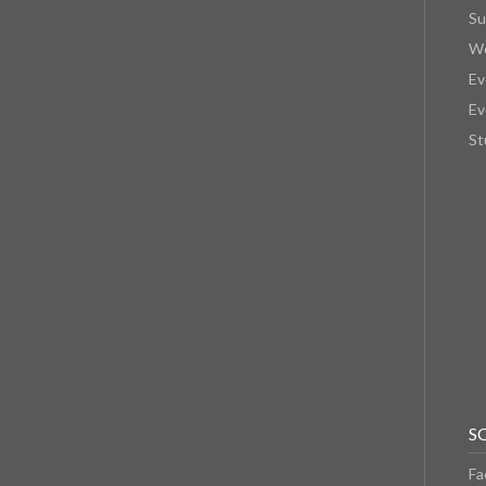
Su
We
Ev
Ev
St
S
Fa