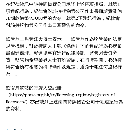
在紀律聆訊中該持牌物管公司承認上述兩項指稱。就第1
項違紀行為，紀律會對該持牌物管公司作出書面譴責及施
加罰款港幣90,000元的命令。就第2項違紀行為，紀律會
對該持牌物管公司作出口頭警告的命令。
監管局主席黃江天博士表示：「監管局作為物管業的法定
規管機構，對於持牌人干犯《條例》下的違紀行為必定嚴
肅跟進處理。就違規事宜進行紀律聆訊，監管局責無旁
貸。監管局希望業界人士有所警惕，在持牌期間，必須持
續符合所有相關的持牌條件及規定，避免干犯任何違紀行
為。」
監管局網站的持牌人登記冊
（
https://pmsa.org.hk/tc/licensing-regime/registers-of-
licensees/
）亦已載列上述兩間持牌物管公司干犯違紀行為
的資料。