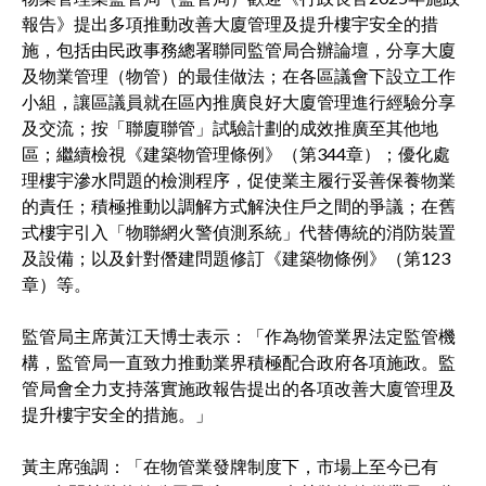
報告》提出多項推動改善大廈管理及提升樓宇安全的措
施，包括由民政事務總署聯同監管局合辦論壇，分享大廈
及物業管理（物管）的最佳做法；在各區議會下設立工作
小組，讓區議員就在區內推廣良好大廈管理進行經驗分享
及交流；按「聯廈聯管」試驗計劃的成效推廣至其他地
區；繼續檢視《建築物管理條例》（第344章）；優化處
理樓宇滲水問題的檢測程序，促使業主履行妥善保養物業
的責任；積極推動以調解方式解決住戶之間的爭議；在舊
式樓宇引入「物聯網火警偵測系統」代替傳統的消防裝置
及設備；以及針對僭建問題修訂《建築物條例》（第123
章）等。
監管局主席黃江天博士表示：「作為物管業界法定監管機
構，監管局一直致力推動業界積極配合政府各項施政。監
管局會全力支持落實施政報告提出的各項改善大廈管理及
提升樓宇安全的措施。」
黃主席強調：「在物管業發牌制度下，市場上至今已有