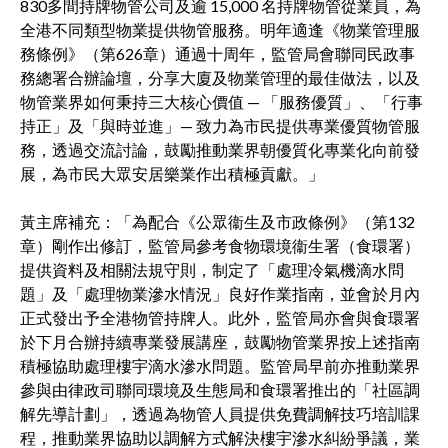
830多間持牌物管公司及逾 15,000 名持牌物管從業員，為
全港不同類型物業提供物管服務。明年適逢《物業管理服
務條例》（第626章）通過十周年，監管局會聯同民政事
務總署合辦論壇，分享大廈及物業管理的最佳做法，以及
物管業界如何秉持三大核心價值 — 「服務優質」、「行事
持正」及「與時並進」— 致力為市民提供專業優質物管服
務，透過交流討論，鼓勵推動業界朝優質化專業化向前發
展，為市民大眾安居樂業作出積極貢獻。」
黃主席補充：「為配合《公眾衞生及市政條例》（第132
章）剛作出修訂，監管局參考食物環境衞生署（食環署）
提供資料及相關法規守則，制定了「處理冷氣機滴水問
題」及「處理物業滲水情況」良好作業指南，並會於月內
正式發出予全港物管持牌人。此外，監管局亦會與食環署
於下月合辦持續專業發展講座，鼓勵物管業界按上述指南
積極協助處理樓宇滴水滲水問題。監管局早前亦推動業界
參與由律政司聯同環境及生態局和食環署推出的「社區調
解先導計劃」，透過為物管人員提供免費調解技巧培訓課
程，推動業界協助以調解方式解決樓宇滲水糾紛爭議，業