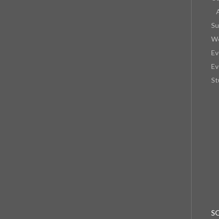
Su
We
Ev
Ev
St
S