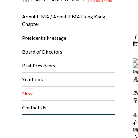
About IFMA / About IFMA Hong Kong
Chapter
早
President's Message
防
Board of Directors
Past Presidents
物
處
Yearbook
為
News
章
Contact Us
根
在
物
方