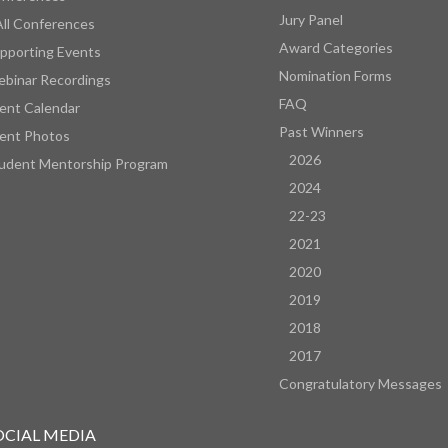
Jury Panel
All Conferences
Award Categories
pporting Events
Nomination Forms
binar Recordings
FAQ
ent Calendar
Past Winners
ent Photos
2026
udent Mentorship Program
2024
22-23
2021
2020
2019
2018
2017
Congratulatory Messages
OCIAL MEDIA