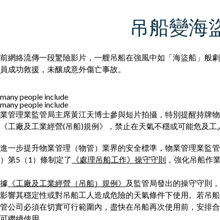
吊船變海
前網絡流傳一段驚險影片，一艘吊船在強風中如「海盜船」般劇
員成功救援，未釀成意外傷亡事故。
業管理業監管局主席黃江天博士參與短片拍攝，特別提醒持牌物
《工廠及工業經營(吊船)規例》，禁止在天氣不穩或可能危及
進一步提升物業管理（物管）業界的安全標準，物業管理業監管
）第5（1）條制定了
《處理吊船工作》操守守則
，強化吊船作
據
《工廠及工業經營（吊船）規例》
及監管局發出的操守守則，
影響其穩定性或對吊船工人造成危險的天氣條件下使用。若吊船
管公司必須在切實可行範圍內，盡快在吊船再次使用前，安排合
可繼續使用。