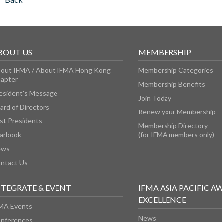
BOUT US
MEMBERSHIP
out IFMA / About IFMA Hong Kong
Membership Categories
apter
Membership Benefits
esident's Message
Join Today
ard of Directors
Renew your Membership
st Presidents
Membership Directory
arbook
(for IFMA members only)
ews
ntact Us
NTEGRATE & EVENT
IFMA ASIA PACIFIC A
EXCELLENCE
MA Events
News
nferences