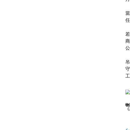
當
任
若
商
公
吊
守
工
物
（