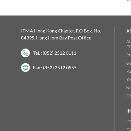
IFMA Hong Kong Chapter, P.O Box. No.
A
84395, Hung Hom Bay Post Office
Ab
Ch
Tel. : (852) 2512 0111
Pr
Bo
Fax : (852) 2512 0555
Pa
Ye
N
Co
I
IF
Co