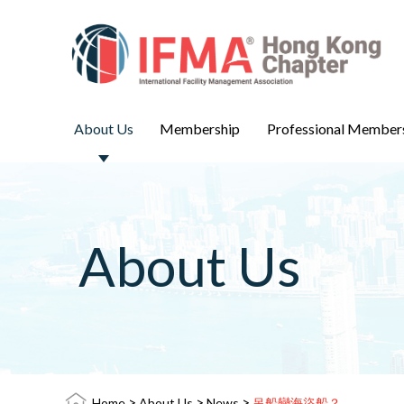
About Us
Membership
Professional Member
About Us
>
>
>
Home
About Us
News
吊船變海盜船？