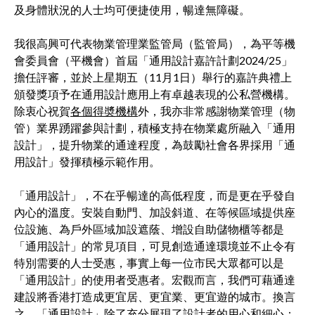
及身體狀況的人士均可便捷使用，暢達無障礙。
​​​​​​​我很高興可代表物業管理業監管局（監管局），為平等機
會委員會（平機會）首屆「通用設計嘉許計劃2024/25」
擔任評審，並於上星期五（11月1日）舉行的嘉許典禮上
頒發獎項予在通用設計應用上有卓越表現的公私營機構。
除衷心祝賀
各個得奬機構
外，我亦非常感謝物業管理（物
管）業界踴躍參與計劃，積極支持在物業處所融入「通用
設計」，提升物業的通達程度，為鼓勵社會各界採用「通
用設計」發揮積極示範作用。
「通用設計」，不在乎暢達的高低程度，而是更在乎發自
內心的溫度。安裝自動門、加設斜道、在等候區域提供座
位設施、為戶外區域加設遮蔭、增設自助儲物櫃等都是
「通用設計」的常見項目，可見創造通達環境並不止令有
特別需要的人士受惠，事實上每一位市民大眾都可以是
「通用設計」的使用者受惠者。宏觀而言，我們可藉通達
建設將香港打造成更宜居、更宜業、更宜遊的城市。換言
之，「通用設計」除了充分展現了設計者的用心和細心；