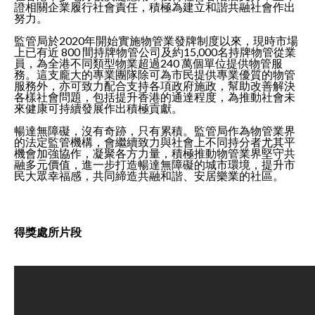
證相關企業履行社會責任，積極為建立和諧共融社會作出
努力。
監管局於2020年開始實施物管業發牌制度以來，現時市場
上已有近 800 間持牌物管公司及約15,000名持牌物管從業
員，為全港不同類型物業超過240 萬個單位提供物管服
務。這支龐大的專業團隊除可為市民提供專業優質的物管
服務外，亦可致力配合支持各項政府施政，幫助改善解決
各樣社會問題，包括提升香港的通達程度，為推動社會未
來健康可持續發展作出積極貢獻。
暢達無障礙，沒有奇跡，只有累積。監管局作為物管業界
的法定監管機構，會繼續致力與社會上不同持分者尤其平
機會加強協作，凝聚各方力量，積極推動物管業界堅守共
融多元價值，進一步打造暢達無障礙的城市環境，提升市
民大眾幸福感，共同締造共融和諧、安居樂業的社區。
得獎處所片段