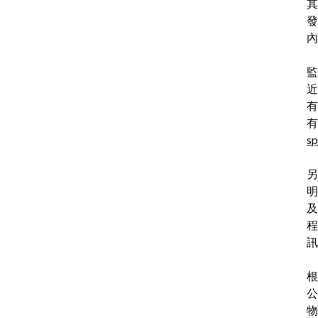
其
發
內
監
近
有
有
sp
另
明
及
程
訊
根
公
物