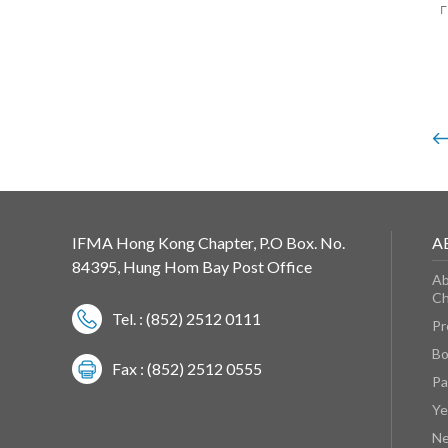
「
IFMA Hong Kong Chapter, P.O Box. No.
A
84395, Hung Hom Bay Post Office
Ab
Ch
Tel. : (852) 2512 0111
Pr
Bo
Fax : (852) 2512 0555
Pa
Ye
N