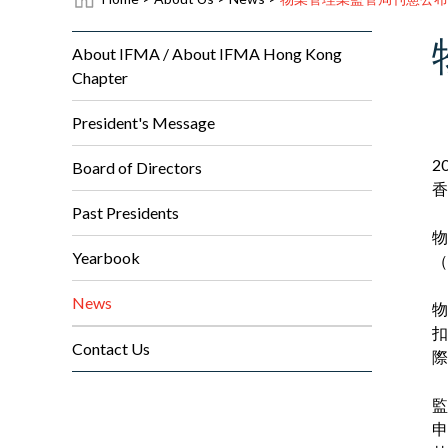
About IFMA / About IFMA Hong Kong
Chapter
President's Message
2
Board of Directors
香
Past Presidents
物
Yearbook
（
News
物
扣
Contact Us
際
監
申