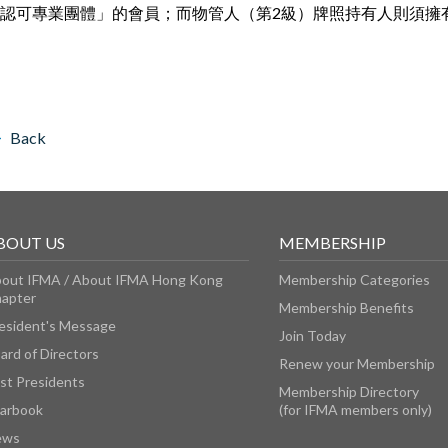
認可專業團體」的會員；而物管人（第2級）牌照持有人則須擁
Back
BOUT US
MEMBERSHIP
out IFMA / About IFMA Hong Kong
Membership Categories
apter
Membership Benefits
esident's Message
Join Today
ard of Directors
Renew your Membership
st Presidents
Membership Directory
arbook
(for IFMA members only)
ews