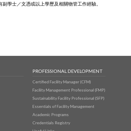
有副學士／文憑或以上學歷及相關物管工作經驗。
PROFESSIONAL DEVELOPMENT
Certified Facility Manager (CFM)
Facility Management Professional (FMP)
Sustainability Facility Professional (SFP)
Essentials of Facility Management
Academic Programs
Credentials Registry
Useful Links