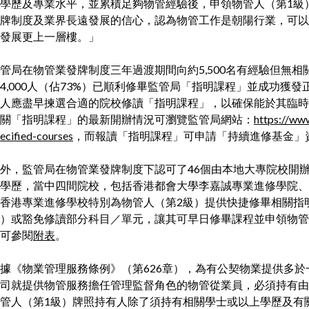
學歷及專業水平，並累積足夠物管經驗後，申領物管人（第1級
牌制度及業界長遠發展的信心，認為物管工作是朝陽行業，可以
發展更上一層樓。」
管局在物管業發牌制度三年過渡期間向約5,500名有經驗但無
4,000人（佔73%）已順利修畢監管局「指明課程」並成功獲
人應盡早揀選合適的院校修讀「指明課程」，以確保能於其臨時
關「指明課程」的最新開辦情況可瀏覽監管局網站：
https://ww
ecified-courses
，而報讀「指明課程」可申請「持續進修基金」
外，監管局在物管業發牌制度下認可了46個由本地大專院校開
學歷，當中四間院校，包括香港都會大學李嘉誠專業進修學院、
香港專業進修學校特別為物管人（第2級）提供快捷修畢相關指
）或豁免修讀部分科目／單元，讓其可早日修畢課程並申領物管
可參閱
附表
。
據《物業管理服務條例》（第626章），為有公契物業提供多
司就提供物管服務擔任管理監督角色的物管從業員，必須持有由
管人（第1級）牌照持有人除了須持有相關學士或以上學歷及有