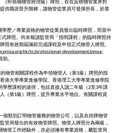
）（即俗稱物管經理級）牌照，在在反映物管業界對
提供職涯晉升階梯，讓物管從業員可發揮所長，於業
相關學歷／專業資格的物管從業員發出臨時牌照，而當中
發正式牌照。尚未報讀監管局「指明課程」的臨時牌照持
牌照有效期屆滿前完成課程及申領正式物管人牌照。
w.pmsa.org.hk/tc/professional-development/pmsa-
資助。
辦的物管相關課程作為申領物管人（第1級）牌照的指
香港大學專業進修學院、香港理工大學專業進修學院
明學歷課程的途徑，包括直接入讀二年級（2至3年課
人（第1級）牌照，提升專業水平地位。有關課程資
於一個類別訂明物管服務的物管公司，以及在持牌物管
監管局發出的有效物管牌照。物管人牌照分為兩級，
關物管工作經驗外，亦必須擁有專業資格，屬監管局