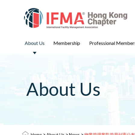
About Us
Membership
Professional Member
About Us
>
>
>
Home
About Us
News
物業管理業監管局刊憲公布