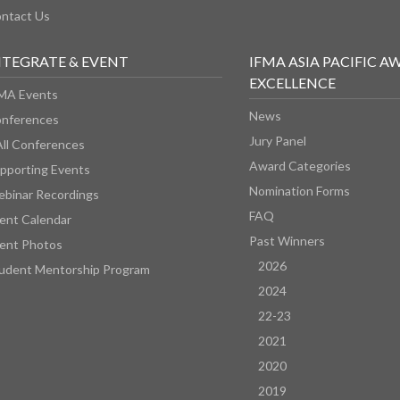
ntact Us
NTEGRATE & EVENT
IFMA ASIA PACIFIC A
EXCELLENCE
MA Events
News
nferences
Jury Panel
All Conferences
Award Categories
pporting Events
Nomination Forms
binar Recordings
FAQ
ent Calendar
Past Winners
ent Photos
2026
udent Mentorship Program
2024
22-23
2021
2020
2019