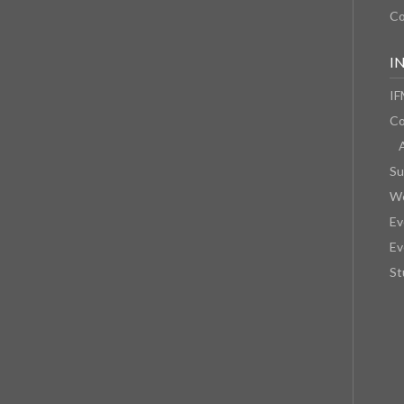
Co
I
IF
Co
Su
We
Ev
Ev
St