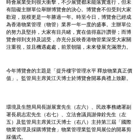
時會展業受到很大衝擊，不少展覽都未能落實進行，但未
有阻礙主辦單位舉辦博覽會的決心。博覽會不但受到大家
歡迎，規模更是一年勝過一年。時至今日，博覽會已經成
為香港物業管理（物管）業界一年一度的盛事。主辦單位
的努力及堅持，大家有目共睹，實在值得嘉許讚譽；而博
覽會得到支持及認受，亦充分反映香港物管業深受大家關
注重視，並且機遇處處，前景朝陽，未來發展充滿潛力。
今年博覽會的主題是「提升樓宇管理水平 釋放物業真正價
值」。監管局主席黃江天博士於博覽會開幕典禮上致辭。
環境及生態局局長謝展寰先生（左六）、民政事務總署副
署長易志宏先生（右七）、立法會議員謝偉銓先生（左
五）及監管局主席黃江天博士（右八）主持第三屆「國際
物業管理及採購博覽會」物業管理業監管局展位的開幕剪
綵儀式。