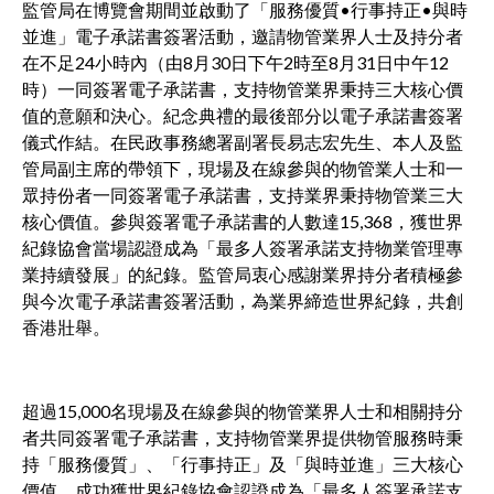
監管局在博覽會期間並啟動了「服務優質•行事持正•與時
並進」電子承諾書簽署活動，邀請物管業界人士及持分者
在不足24小時內（由8月30日下午2時至8月31日中午12
時）一同簽署電子承諾書，支持物管業界秉持三大核心價
值的意願和決心。紀念典禮的最後部分以電子承諾書簽署
儀式作結。在民政事務總署副署長易志宏先生、本人及監
管局副主席的帶領下，現場及在線參與的物管業人士和一
眾持份者一同簽署電子承諾書，支持業界秉持物管業三大
核心價值。參與簽署電子承諾書的人數達15,368，獲世界
紀錄協會當場認證成為「最多人簽署承諾支持物業管理專
業持續發展」的紀錄。監管局衷心感謝業界持分者積極參
與今次電子承諾書簽署活動，為業界締造世界紀錄，共創
香港壯舉。
超過15,000名現場及在線參與的物管業界人士和相關持分
者共同簽署電子承諾書，支持物管業界提供物管服務時秉
持「服務優質」、「行事持正」及「與時並進」三大核心
價值，成功獲世界紀錄協會認證成為「最多人簽署承諾支